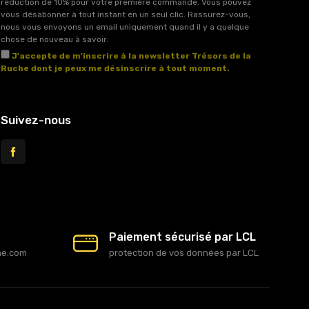
réduction de 10% pour votre première commande. Vous pouvez
vous désabonner à tout instant en un seul clic. Rassurez-vous,
nous vous envoyons un email uniquement quand il y a quelque
chose de nouveau à savoir.
J'accepte de m'inscrire à la newsletter Trésors de la
Ruche dont je peux me désinscrire à tout moment.
Voir l'article 11 des conditions générales de vente.
Suivez-nous
Paiement sécurisé par LCL
he.com
protection de vos données par LCL