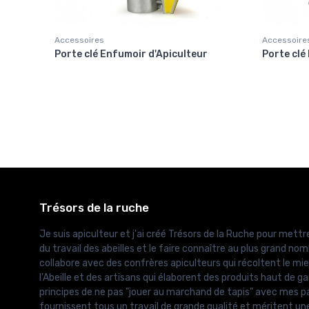
Accessoires
Accessoire
Porte clé Enfumoir d'Apiculteur
Porte clé 
Trésors de la ruche
Je suis apiculteur et j'ai créé Trésors de la Ruche pour mettre
du travail des abeilles et le faire connaître au plus grand nomb
collabore avec des confrères apiculteurs qui récoltent le mie
l'Abeille et des artisans qui élaborent des produits haut de g
principes de ne pas "jouer au marchand de tapis" avec mes pa
fournissent tous un travail de grande qualité et méritent un