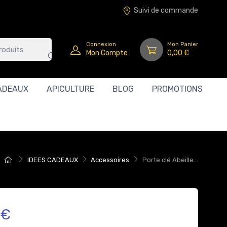
Suivi de commande
Connexion
Mon Panier
Mon Compte
0,00 €
ADEAUX
APICULTURE
BLOG
PROMOTIONS
IDEES CADEAUX
Accessoires
Porte clé Abeille...
 €