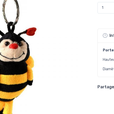
In
Porte
Hauteu
Diamèt
Partager