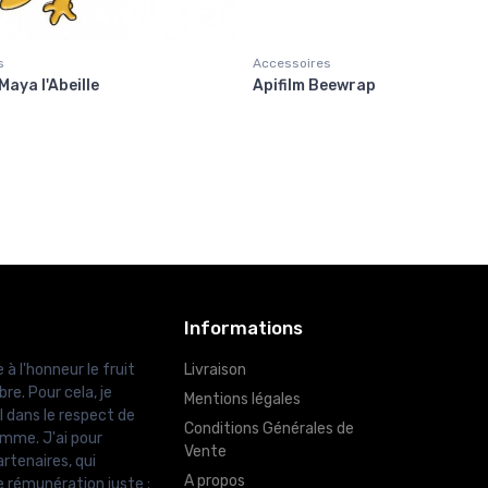
s
Accessoires
Maya l'Abeille
Apifilm Beewrap
Informations
 à l'honneur le fruit
Livraison
re. Pour cela, je
Mentions légales
l dans le respect de
Conditions Générales de
amme. J'ai pour
Vente
rtenaires, qui
A propos
e rémunération juste ;