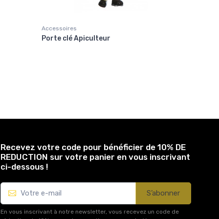
Accessoires
Accessoir
Porte clé Apiculteur
Broche A
Recevez votre code pour bénéficier de 10% DE
REDUCTION sur votre panier en vous inscrivant
ci-dessous !
S’abonner
En vous inscrivant à notre newsletter, vous recevez un code de