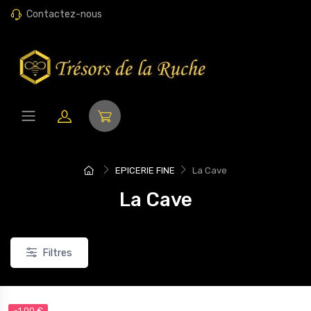
Contactez-nous
EPICERIE FINE
La Cave
La Cave
Filtres
 €
-4,10 €
-1,00 €