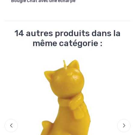
Bougie Chat avec une écharpe
Bougi
14 autres produits dans la
même catégorie :