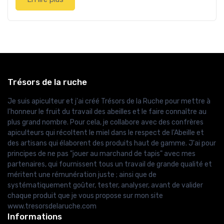
Trésors de la ruche
Je suis apiculteur et j'ai créé Trésors de la Ruche pour mettre à
l'honneur le fruit du travail des abeilles et le faire connaître au
plus grand nombre. Pour cela, je collabore avec des confrères
apiculteurs qui récoltent le miel dans le respect de l'Abeille et
des artisans qui élaborent des produits haut de gamme. J'ai pour
principes de ne pas "jouer au marchand de tapis" avec mes
partenaires, qui fournissent tous un travail de grande qualité et
méritent une rémunération juste ; ainsi que de
systématiquement goûter, tester, analyser, avant de valider
chaque produit que je vous propose sur mon site
www.tresorsdelaruche.com
Informations