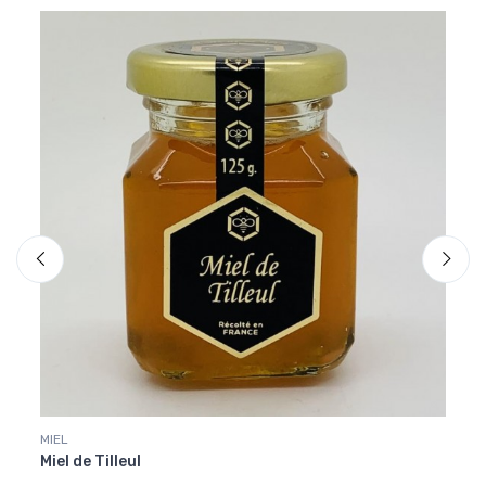
MIEL
Hallo
Miel de Tilleul
Boug