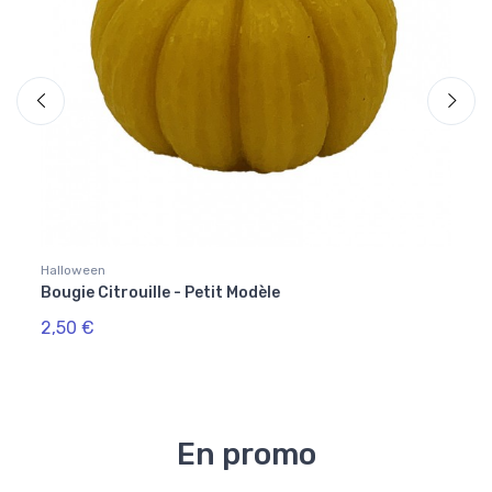
Halloween
Hallo
Bougie Citrouille - Petit Modèle
Boug
2,50 €
9,90
En promo