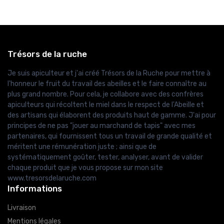
Trésors de la ruche
Je suis apiculteur et j'ai créé Trésors de la Ruche pour mettre à
l'honneur le fruit du travail des abeilles et le faire connaître au
plus grand nombre. Pour cela, je collabore avec des confrères
apiculteurs qui récoltent le miel dans le respect de l'Abeille et
des artisans qui élaborent des produits haut de gamme. J'ai pour
principes de ne pas "jouer au marchand de tapis" avec mes
partenaires, qui fournissent tous un travail de grande qualité et
méritent une rémunération juste ; ainsi que de
systématiquement goûter, tester, analyser, avant de valider
chaque produit que je vous propose sur mon site
www.tresorsdelaruche.com
Informations
Livraison
Mentions légales