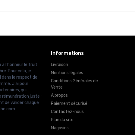
Informations
 à l'honneur le fruit
Livraison
re. Pour cela, je
Mentions légales
l dans le respect de
Conditions Générales de
amme. J'ai pour
Vente
rtenaires, qui
A propos
e rémunération juste ;
nt de valider chaque
Paiement sécurisé
uche.com
Contactez-nous
Plan du site
Magasins