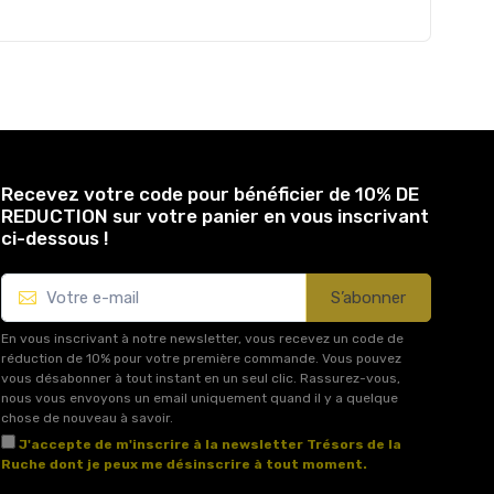
Recevez votre code pour bénéficier de 10% DE
REDUCTION sur votre panier en vous inscrivant
ci-dessous !
S’abonner
En vous inscrivant à notre newsletter, vous recevez un code de
réduction de 10% pour votre première commande. Vous pouvez
vous désabonner à tout instant en un seul clic. Rassurez-vous,
nous vous envoyons un email uniquement quand il y a quelque
chose de nouveau à savoir.
J'accepte de m'inscrire à la newsletter Trésors de la
Ruche dont je peux me désinscrire à tout moment.
Voir l'article 11 des conditions générales de vente.