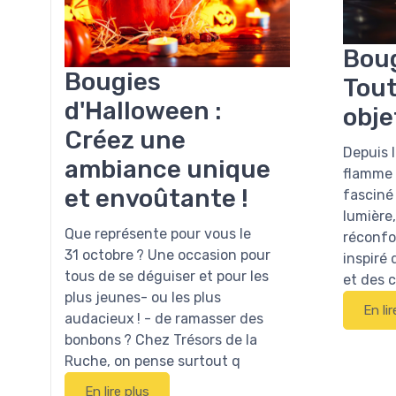
Boug
Bougies
Tout
d'Halloween :
obje
Créez une
Depuis l
ambiance unique
flamme v
et envoûtante !
fasciné
lumière,
Que représente pour vous le
réconfo
31 octobre ? Une occasion pour
inspiré 
tous de se déguiser et pour les
et des 
plus jeunes- ou les plus
En lir
audacieux ! - de ramasser des
bonbons ? Chez Trésors de la
Ruche, on pense surtout q
En lire plus