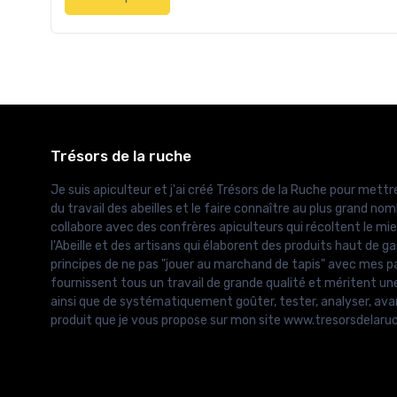
Trésors de la ruche
Je suis apiculteur et j'ai créé Trésors de la Ruche pour mettre
du travail des abeilles et le faire connaître au plus grand nomb
collabore avec des confrères apiculteurs qui récoltent le mie
l'Abeille et des artisans qui élaborent des produits haut de g
principes de ne pas "jouer au marchand de tapis" avec mes pa
fournissent tous un travail de grande qualité et méritent un
ainsi que de systématiquement goûter, tester, analyser, ava
produit que je vous propose sur mon site www.tresorsdelar