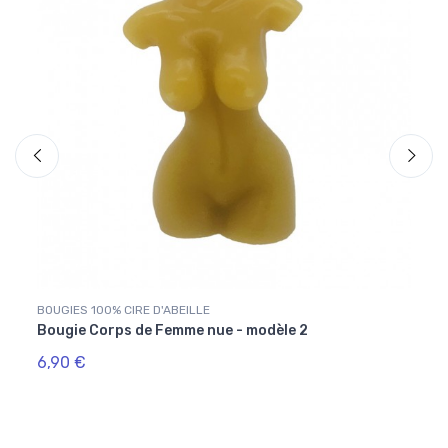
BOUGIES 100% CIRE D'ABEILLE
BOUGI
Bougie Corps de Femme nue - modèle 2
Boug
6,90 €
49,0