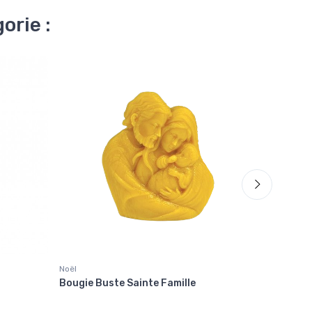
orie :
Noël
Noël
Bougie Buste Sainte Famille
Bougie 