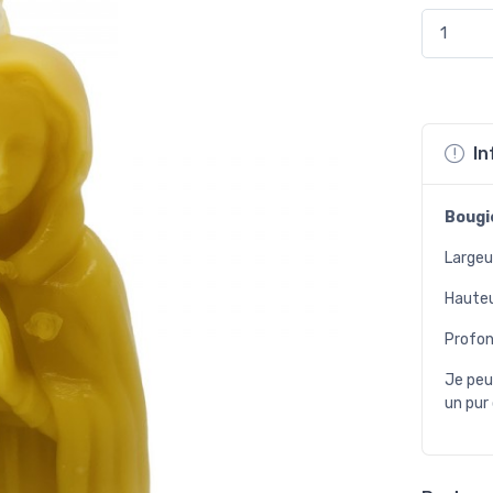
In
Bougi
Largeu
Hauteu
Profon
Je peu
un pur 