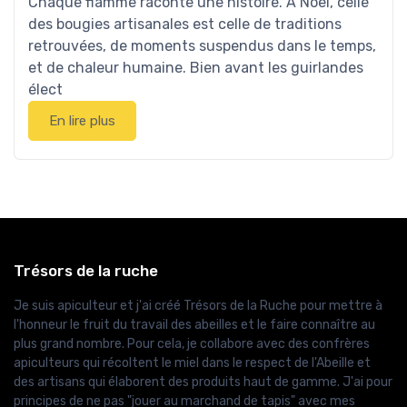
Chaque flamme raconte une histoire. À Noël, celle
des bougies artisanales est celle de traditions
retrouvées, de moments suspendus dans le temps,
et de chaleur humaine. Bien avant les guirlandes
élect
En lire plus
Trésors de la ruche
Je suis apiculteur et j'ai créé Trésors de la Ruche pour mettre à
l'honneur le fruit du travail des abeilles et le faire connaître au
plus grand nombre. Pour cela, je collabore avec des confrères
apiculteurs qui récoltent le miel dans le respect de l'Abeille et
des artisans qui élaborent des produits haut de gamme. J'ai pour
principes de ne pas "jouer au marchand de tapis" avec mes