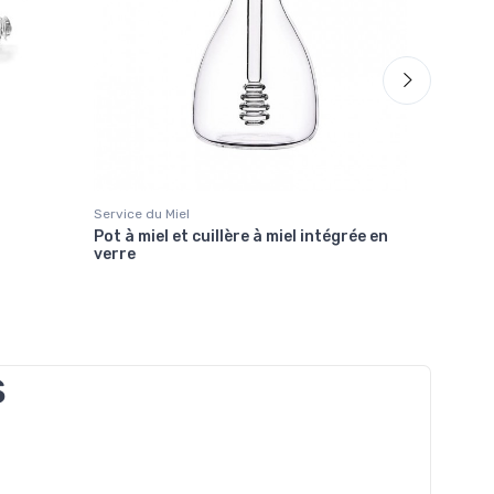
Service du Miel
Service du
Pot à miel et cuillère à miel intégrée en
Cuillère 
verre
S