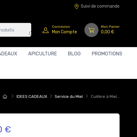
Suivi de commande
Connexion
Mon Panier
Mon Compte
0,00 €
ADEAUX
APICULTURE
BLOG
PROMOTIONS
IDEES CADEAUX
Service du Miel
Cuillère à Miel...
0 €