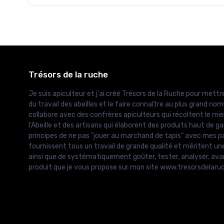
Trésors de la ruche
Je suis apiculteur et j'ai créé Trésors de la Ruche pour mettre
du travail des abeilles et le faire connaître au plus grand nomb
collabore avec des confrères apiculteurs qui récoltent le mie
l'Abeille et des artisans qui élaborent des produits haut de g
principes de ne pas "jouer au marchand de tapis" avec mes pa
fournissent tous un travail de grande qualité et méritent un
ainsi que de systématiquement goûter, tester, analyser, ava
produit que je vous propose sur mon site www.tresorsdelar