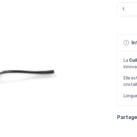
In
La
Cui
innova
Elle es
cristal
Longue
Partager