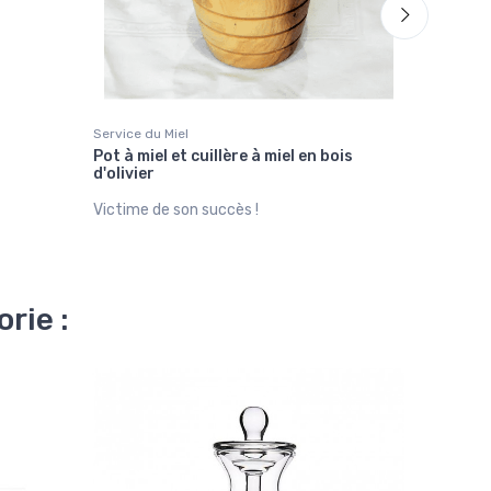
Service du Miel
Service du
Pot à miel et cuillère à miel en bois
Pot à mie
d'olivier
verre
19,90 €
Victime de son succès !
rie :