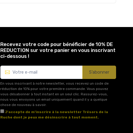
Recevez votre code pour bénéficier de 10% DE
REDUCTION sur votre panier en vous inscrivant
ci-dessous !
S’abonner
En vous inscrivant à notre newsletter, vous recevez un code de
réduction de 10% pour votre première commande. Vous pouvez
vous désabonner à tout instant en un seul clic. Rassurez-vous,
nous vous envoyons un email uniquement quand il y a quelque
chose de nouveau à savoir.
J'accepte de m'inscrire à la newsletter Trésors de la
Ruche dont je peux me désinscrire à tout moment.
Voir l'article 11 des conditions générales de vente.