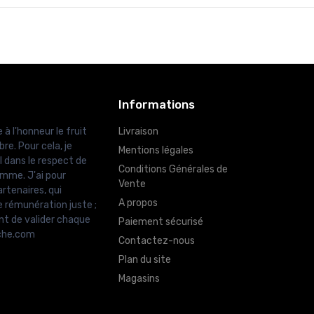
Informations
 à l'honneur le fruit
Livraison
re. Pour cela, je
Mentions légales
l dans le respect de
Conditions Générales de
amme. J'ai pour
Vente
rtenaires, qui
A propos
e rémunération juste ;
nt de valider chaque
Paiement sécurisé
uche.com
Contactez-nous
Plan du site
Magasins