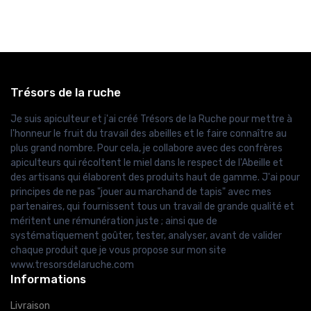
Trésors de la ruche
Je suis apiculteur et j'ai créé Trésors de la Ruche pour mettre à
l'honneur le fruit du travail des abeilles et le faire connaître au
plus grand nombre. Pour cela, je collabore avec des confrères
apiculteurs qui récoltent le miel dans le respect de l'Abeille et
des artisans qui élaborent des produits haut de gamme. J'ai pour
principes de ne pas "jouer au marchand de tapis" avec mes
partenaires, qui fournissent tous un travail de grande qualité et
méritent une rémunération juste ; ainsi que de
systématiquement goûter, tester, analyser, avant de valider
chaque produit que je vous propose sur mon site
www.tresorsdelaruche.com
Informations
Livraison