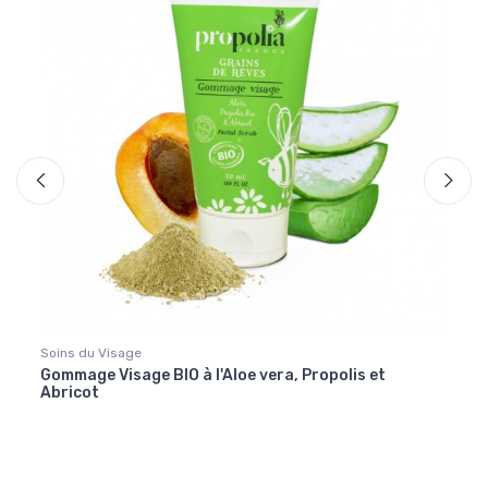
Soins du Visage
Soins
Gommage Visage BIO à l'Aloe vera, Propolis et
Crème
Abricot
Crép