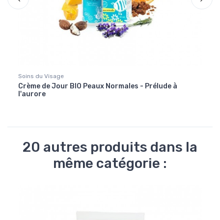
Soins du Visage
Gorge 
Crème de Jour BIO Peaux Normales - Prélude à
Propo
l'aurore
20 autres produits dans la
même catégorie :