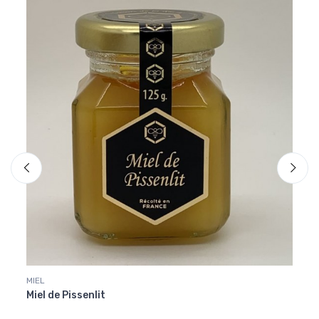
MIEL
MIEL
Miel de Pissenlit
Miel 