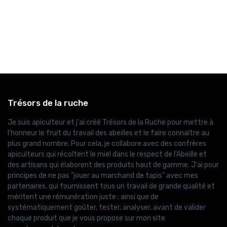
Trésors de la ruche
Je suis apiculteur et j'ai créé Trésors de la Ruche pour mettre à
l'honneur le fruit du travail des abeilles et le faire connaître au
plus grand nombre. Pour cela, je collabore avec des confrères
apiculteurs qui récoltent le miel dans le respect de l'Abeille et
des artisans qui élaborent des produits haut de gamme. J'ai pour
principes de ne pas "jouer au marchand de tapis" avec mes
partenaires, qui fournissent tous un travail de grande qualité et
méritent une rémunération juste ; ainsi que de
systématiquement goûter, tester, analyser, avant de valider
chaque produit que je vous propose sur mon site