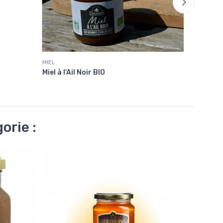
MIEL
Véhicules
Miel à l'Ail Noir BIO
Bougie A
orie :