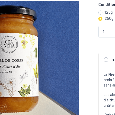
Conditi
125g
250g
In
Le
Mie
ambré, 
sans a
Les ab
d'altit
châtaig