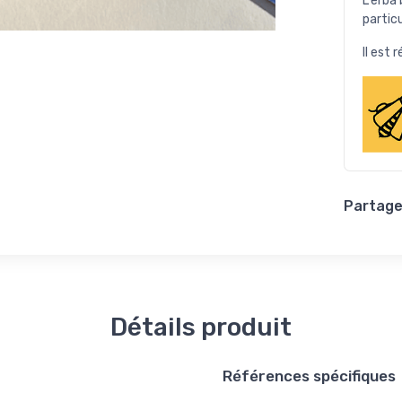
L'erba
particu
Il est r
Partager
Détails produit
Références spécifiques