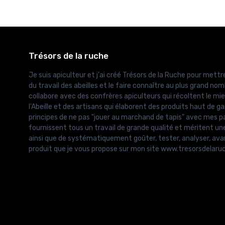
Trésors de la ruche
Je suis apiculteur et j'ai créé Trésors de la Ruche pour mettre
du travail des abeilles et le faire connaître au plus grand nomb
collabore avec des confrères apiculteurs qui récoltent le mie
l'Abeille et des artisans qui élaborent des produits haut de g
principes de ne pas "jouer au marchand de tapis" avec mes pa
fournissent tous un travail de grande qualité et méritent un
ainsi que de systématiquement goûter, tester, analyser, ava
produit que je vous propose sur mon site www.tresorsdelar