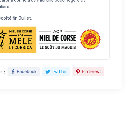
 barona donne à ce miel une odeur légère et
lière.
écolté fin Juillet.
 :
Facebook
Twitter
Pinterest