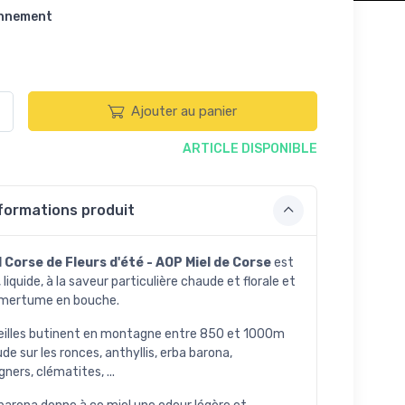
onnement
Ajouter au panier
ARTICLE DISPONIBLE
formations produit
l Corse de Fleurs d'été - AOP Miel de Corse
est
liquide, à la saveur particulière chaude et florale et
mertume en bouche.
eilles butinent en montagne entre 850 et 1000m
ude sur les ronces, anthyllis, erba barona,
ners, clématites, ...