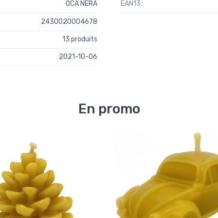
OCA NERA
EAN13 :
2430020004678
13 produits
2021-10-06
En promo