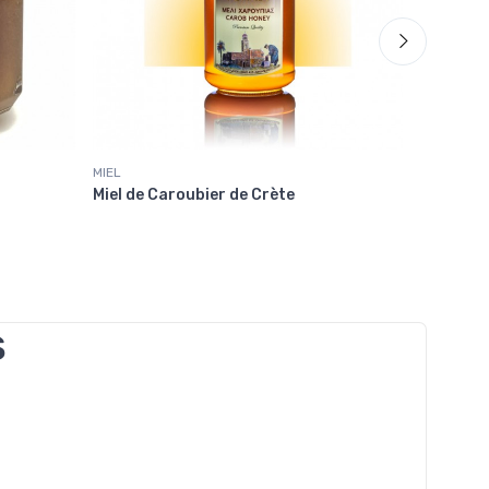
MIEL
MIEL
Miel de Caroubier de Crète
Miel de 
S