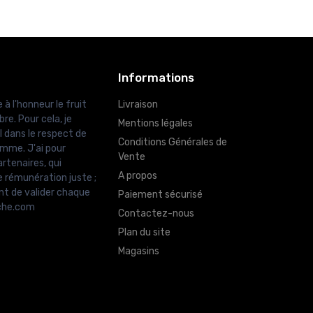
Informations
 à l'honneur le fruit
Livraison
re. Pour cela, je
Mentions légales
l dans le respect de
Conditions Générales de
amme. J'ai pour
Vente
rtenaires, qui
A propos
e rémunération juste ;
nt de valider chaque
Paiement sécurisé
uche.com
Contactez-nous
Plan du site
Magasins