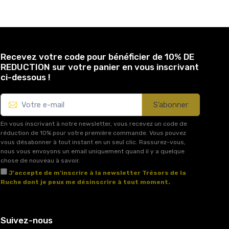
Recevez votre code pour bénéficier de 10% DE
REDUCTION sur votre panier en vous inscrivant
ci-dessous !
S’abonner
En vous inscrivant à notre newsletter, vous recevez un code de
réduction de 10% pour votre première commande. Vous pouvez
vous désabonner à tout instant en un seul clic. Rassurez-vous,
nous vous envoyons un email uniquement quand il y a quelque
chose de nouveau à savoir.
J'accepte de m'inscrire à la newsletter Trésors de la
Ruche dont je peux me désinscrire à tout moment.
Voir l'article 11 des conditions générales de vente.
Suivez-nous