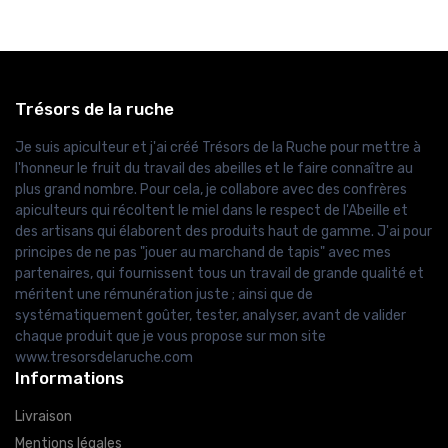
Trésors de la ruche
Je suis apiculteur et j'ai créé Trésors de la Ruche pour mettre à
l'honneur le fruit du travail des abeilles et le faire connaître au
plus grand nombre. Pour cela, je collabore avec des confrères
apiculteurs qui récoltent le miel dans le respect de l'Abeille et
des artisans qui élaborent des produits haut de gamme. J'ai pour
principes de ne pas "jouer au marchand de tapis" avec mes
partenaires, qui fournissent tous un travail de grande qualité et
méritent une rémunération juste ; ainsi que de
systématiquement goûter, tester, analyser, avant de valider
chaque produit que je vous propose sur mon site
www.tresorsdelaruche.com
Informations
Livraison
Mentions légales