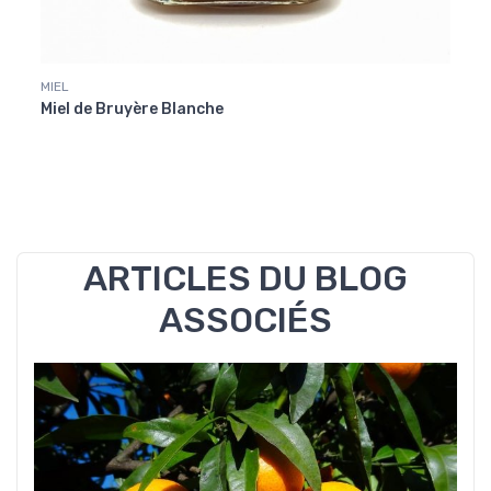
MIEL
IDEES
Miel de Bruyère Blanche
Panie
ARTICLES DU BLOG
ASSOCIÉS