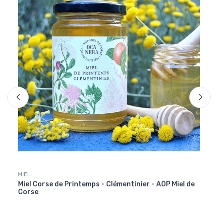
MIEL
Véhicu
Miel Corse de Printemps - Clémentinier - AOP Miel de
Bougi
Corse