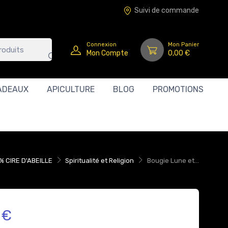
Suivi de commande
Connexion
Mon Panier
Mon Compte
0,00 €
ADEAUX
APICULTURE
BLOG
PROMOTIONS
% CIRE D'ABEILLE
Spiritualité et Religion
Bougie Lune et...
 €