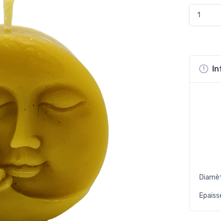
In
Diamèt
Epaiss