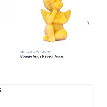
Spiritualité et Religion
Noël
Bougie Ange Rêveur Assis
Icône à 
Jésus
S