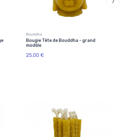
Bouddha
Bouddha
ge
Bougie Tête de Bouddha - grand
Bougie T
modèle
25,00 €
3,50 €