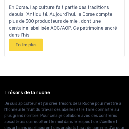
En Corse, l’apiculture fait partie des traditions
depuis l’Antiquité. Aujourd’hui, la Corse compte
plus de 300 producteurs de miel, dont une
centaine labellisée AOC/AOP. Ce patrimoine ancré
dans l’his
En lire plus
Trésors de la ruche
Je suis apiculteur et j'ai créé Trésors de la Ruche pour mettre à
l'honneur le fruit du travail des abeilles et le faire connaître au
plus grand nombre. Pour cela, je collabore avec des confrères
apiculteurs qui récoltent le miel dans le respect de l'Abeille et
des artisans qui élaborent des produits haut de gamme. J'ai pour