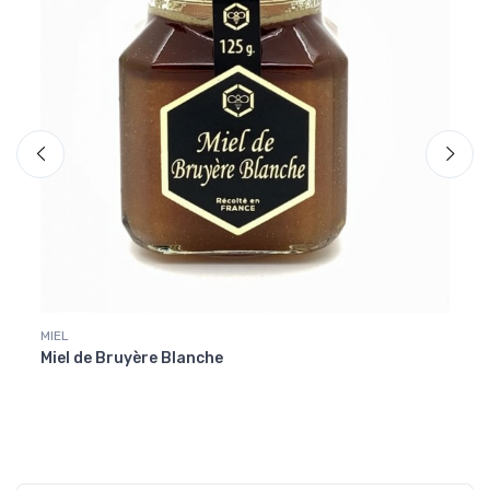
MIEL
MIEL
Miel de Bruyère Blanche
Miel 